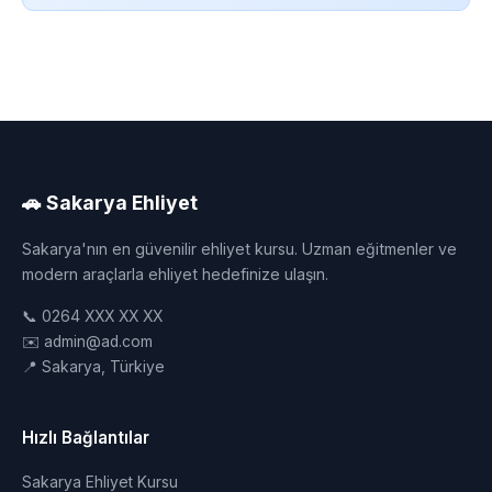
🚗 Sakarya Ehliyet
Sakarya'nın en güvenilir ehliyet kursu. Uzman eğitmenler ve
modern araçlarla ehliyet hedefinize ulaşın.
📞 0264 XXX XX XX
✉️ admin@ad.com
📍 Sakarya, Türkiye
Hızlı Bağlantılar
Sakarya Ehliyet Kursu