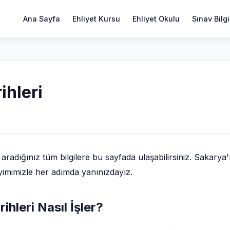
Ana Sayfa
Ehliyet Kursu
Ehliyet Okulu
Sınav Bilgi
ihleri
adığınız tüm bilgilere bu sayfada ulaşabilirsiniz. Sakarya'
eyimimizle her adımda yanınızdayız.
rihleri Nasıl İşler?