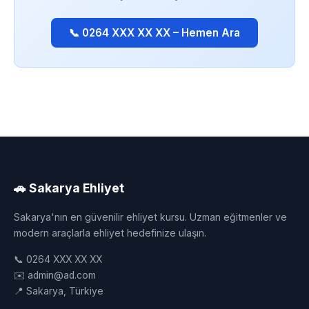
📞 0264 XXX XX XX – Hemen Ara
🚗 Sakarya Ehliyet
Sakarya'nın en güvenilir ehliyet kursu. Uzman eğitmenler ve
modern araçlarla ehliyet hedefinize ulaşın.
📞 0264 XXX XX XX
✉️ admin@ad.com
📍 Sakarya, Türkiye