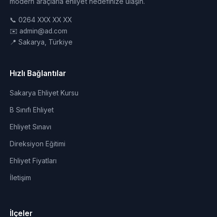
modern araçlarla ehliyet hedefinize ulaşın.
📞 0264 XXX XX XX
✉️ admin@ad.com
📍 Sakarya, Türkiye
Hızlı Bağlantılar
Sakarya Ehliyet Kursu
B Sınıfı Ehliyet
Ehliyet Sınavı
Direksiyon Eğitimi
Ehliyet Fiyatları
İletişim
İlçeler