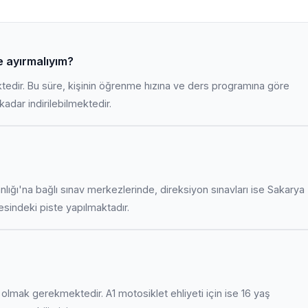
re ayırmalıyım?
ktedir. Bu süre, kişinin öğrenme hızına ve ders programına göre
adar indirilebilmektedir.
anlığı'na bağlı sınav merkezlerinde, direksiyon sınavları ise Sakarya
indeki piste yapılmaktadır.
uş olmak gerekmektedir. A1 motosiklet ehliyeti için ise 16 yaş