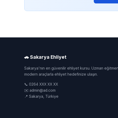
🚗 Sakarya Ehliyet
Sakarya'nın en güvenilir ehliyet kursu. Uzman eğitmen
modern araçlarla ehliyet hedefinize ulaşın.
📞 0264 XXX XX XX
✉️ admin@ad.com
📍 Sakarya, Türkiye