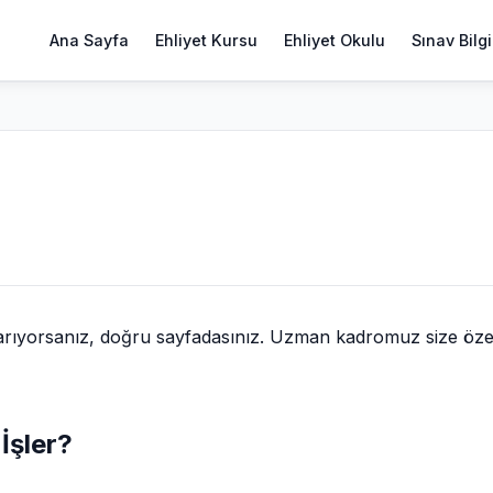
Ana Sayfa
Ehliyet Kursu
Ehliyet Okulu
Sınav Bilgi
 arıyorsanız, doğru sayfadasınız. Uzman kadromuz size öze
 İşler?