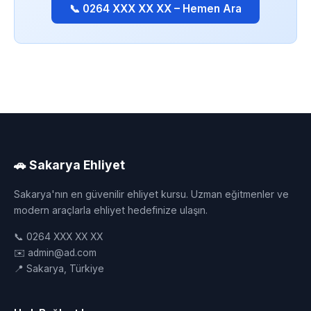
📞 0264 XXX XX XX – Hemen Ara
🚗 Sakarya Ehliyet
Sakarya'nın en güvenilir ehliyet kursu. Uzman eğitmenler ve
modern araçlarla ehliyet hedefinize ulaşın.
📞 0264 XXX XX XX
✉️ admin@ad.com
📍 Sakarya, Türkiye