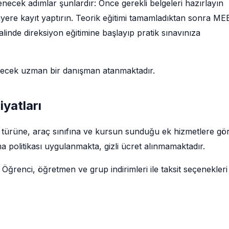
zlenecek adımlar şunlardır: Önce gerekli belgeleri hazırlayın
siyere kayıt yaptırın. Teorik eğitimi tamamladıktan sonra ME
linde direksiyon eğitimine başlayıp pratik sınavınıza
decek uzman bir danışman atanmaktadır.
Fiyatları
eğitim türüne, araç sınıfına ve kursun sunduğu ek hizmetlere gö
a politikası uygulanmakta, gizli ücret alınmamaktadır.
 Öğrenci, öğretmen ve grup indirimleri ile taksit seçenekleri