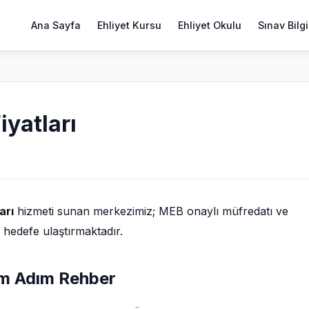
Ana Sayfa
Ehliyet Kursu
Ehliyet Okulu
Sınav Bilgi
Fiyatları
arı
hizmeti sunan merkezimiz; MEB onaylı müfredatı ve
i hedefe ulaştırmaktadır.
Adım Adım Rehber