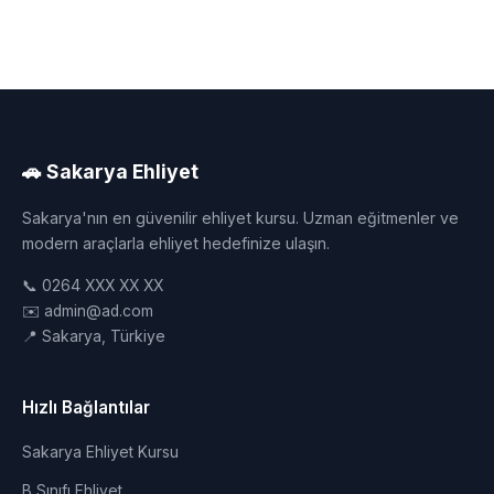
🚗 Sakarya Ehliyet
Sakarya'nın en güvenilir ehliyet kursu. Uzman eğitmenler ve
modern araçlarla ehliyet hedefinize ulaşın.
📞 0264 XXX XX XX
✉️ admin@ad.com
📍 Sakarya, Türkiye
Hızlı Bağlantılar
Sakarya Ehliyet Kursu
B Sınıfı Ehliyet