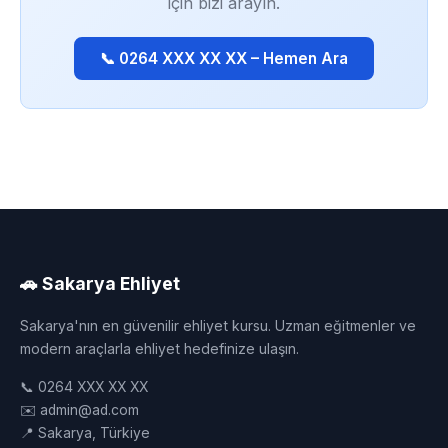
için bizi arayın.
📞 0264 XXX XX XX – Hemen Ara
🚗 Sakarya Ehliyet
Sakarya'nın en güvenilir ehliyet kursu. Uzman eğitmenler ve
modern araçlarla ehliyet hedefinize ulaşın.
📞 0264 XXX XX XX
✉️ admin@ad.com
📍 Sakarya, Türkiye