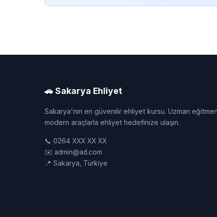
🚗 Sakarya Ehliyet
Sakarya'nın en güvenilir ehliyet kursu. Uzman eğitmen
modern araçlarla ehliyet hedefinize ulaşın.
📞 0264 XXX XX XX
✉️ admin@ad.com
📍 Sakarya, Türkiye