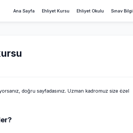
Ana Sayfa
Ehliyet Kursu
Ehliyet Okulu
Sınav Bilgi
 kursu
ıyorsanız, doğru sayfadasınız. Uzman kadromuz size özel
ler?