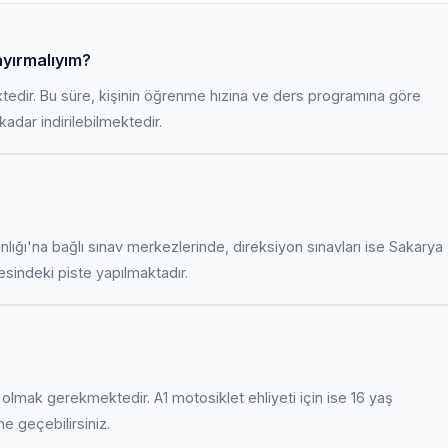
ayırmalıyım?
ktedir. Bu süre, kişinin öğrenme hızına ve ders programına göre
adar indirilebilmektedir.
anlığı'na bağlı sınav merkezlerinde, direksiyon sınavları ise Sakarya
indeki piste yapılmaktadır.
uş olmak gerekmektedir. A1 motosiklet ehliyeti için ise 16 yaş
ime geçebilirsiniz.