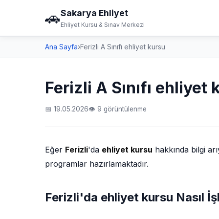
Sakarya Ehliyet
🚗
Ehliyet Kursu & Sınav Merkezi
Ana Sayfa
›
Ferizli A Sınıfı ehliyet kursu
Ferizli A Sınıfı ehliyet
📅 19.05.2026
👁 9 görüntülenme
Eğer
Ferizli
'da
ehliyet kursu
hakkında bilgi ar
programlar hazırlamaktadır.
Ferizli'da ehliyet kursu Nasıl İş