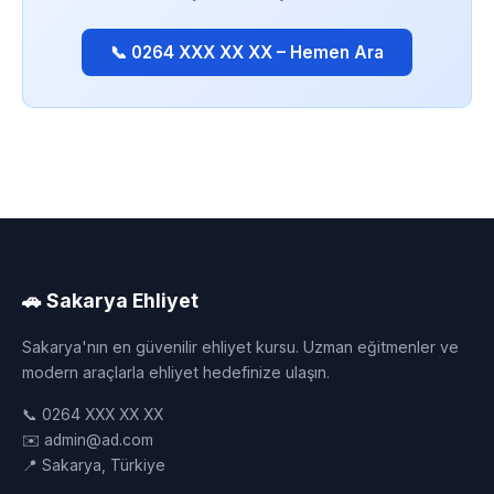
📞 0264 XXX XX XX – Hemen Ara
🚗 Sakarya Ehliyet
Sakarya'nın en güvenilir ehliyet kursu. Uzman eğitmenler ve
modern araçlarla ehliyet hedefinize ulaşın.
📞 0264 XXX XX XX
✉️ admin@ad.com
📍 Sakarya, Türkiye