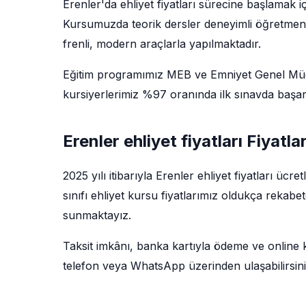
Erenler'da ehliyet fiyatları sürecine başlamak 
Kursumuzda teorik dersler deneyimli öğretmenler 
frenli, modern araçlarla yapılmaktadır.
Eğitim programımız MEB ve Emniyet Genel Müdü
kursiyerlerimiz %97 oranında ilk sınavda başarı
Erenler ehliyet fiyatları Fiyatla
2025 yılı itibarıyla Erenler ehliyet fiyatları üc
sınıfı ehliyet kursu fiyatlarımız oldukça rekabe
sunmaktayız.
Taksit imkânı, banka kartıyla ödeme ve online kay
telefon veya WhatsApp üzerinden ulaşabilirsini