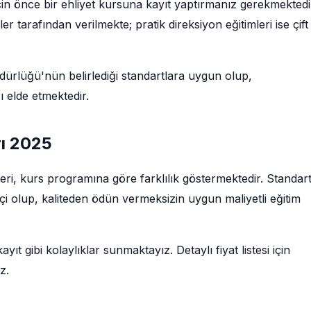
için önce bir ehliyet kursuna kayıt yaptırmanız gerekmektedi
tarafından verilmekte; pratik direksiyon eğitimleri ise çift
rlüğü'nün belirlediği standartlara uygun olup,
 elde etmektedir.
rı 2025
retleri, kurs programına göre farklılık göstermektedir. Standar
tçi olup, kaliteden ödün vermeksizin uygun maliyetli eğitim
ıt gibi kolaylıklar sunmaktayız. Detaylı fiyat listesi için
z.