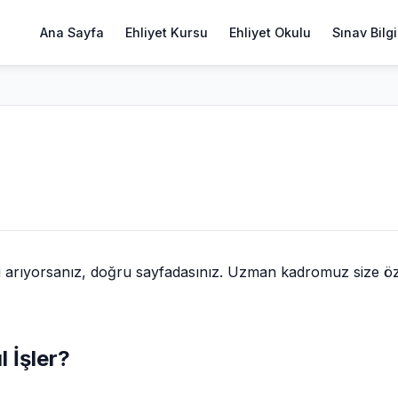
Ana Sayfa
Ehliyet Kursu
Ehliyet Okulu
Sınav Bilgi
i arıyorsanız, doğru sayfadasınız. Uzman kadromuz size ö
l İşler?