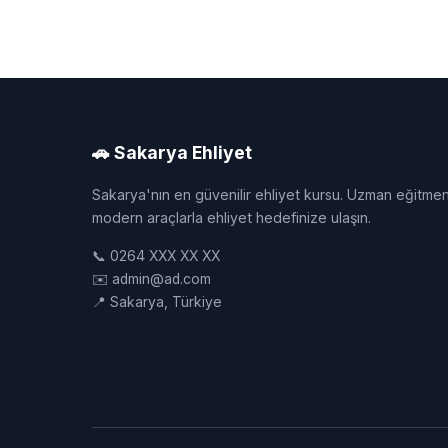
🚗 Sakarya Ehliyet
Sakarya'nın en güvenilir ehliyet kursu. Uzman eğitmen
modern araçlarla ehliyet hedefinize ulaşın.
📞 0264 XXX XX XX
✉️ admin@ad.com
📍 Sakarya, Türkiye