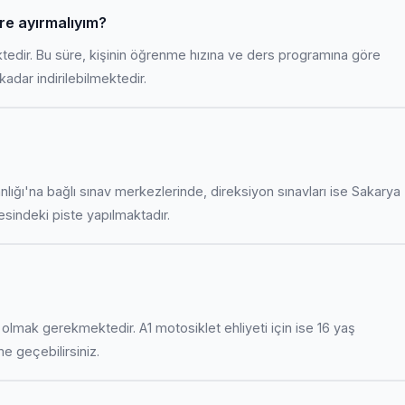
üre ayırmalıyım?
ktedir. Bu süre, kişinin öğrenme hızına ve ders programına göre
adar indirilebilmektedir.
anlığı'na bağlı sınav merkezlerinde, direksiyon sınavları ise Sakarya
indeki piste yapılmaktadır.
uş olmak gerekmektedir. A1 motosiklet ehliyeti için ise 16 yaş
ime geçebilirsiniz.