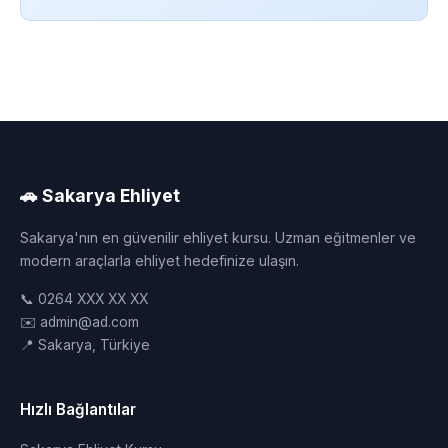
🚗 Sakarya Ehliyet
Sakarya'nın en güvenilir ehliyet kursu. Uzman eğitmenler ve
modern araçlarla ehliyet hedefinize ulaşın.
📞 0264 XXX XX XX
✉️ admin@ad.com
📍 Sakarya, Türkiye
Hızlı Bağlantılar