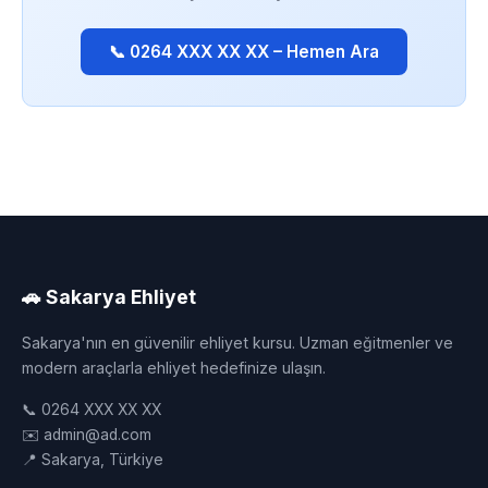
📞 0264 XXX XX XX – Hemen Ara
🚗 Sakarya Ehliyet
Sakarya'nın en güvenilir ehliyet kursu. Uzman eğitmenler ve
modern araçlarla ehliyet hedefinize ulaşın.
📞 0264 XXX XX XX
✉️ admin@ad.com
📍 Sakarya, Türkiye