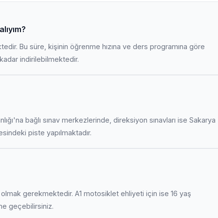
alıyım?
ktedir. Bu süre, kişinin öğrenme hızına ve ders programına göre
adar indirilebilmektedir.
anlığı'na bağlı sınav merkezlerinde, direksiyon sınavları ise Sakarya
indeki piste yapılmaktadır.
uş olmak gerekmektedir. A1 motosiklet ehliyeti için ise 16 yaş
ime geçebilirsiniz.