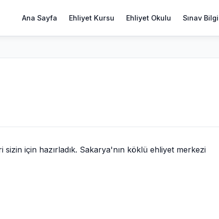
Ana Sayfa
Ehliyet Kursu
Ehliyet Okulu
Sınav Bilgi
izin için hazırladık. Sakarya'nın köklü ehliyet merkezi