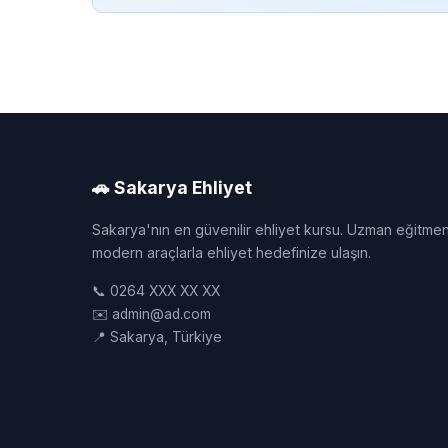
🚗 Sakarya Ehliyet
Sakarya'nın en güvenilir ehliyet kursu. Uzman eğitmen
modern araçlarla ehliyet hedefinize ulaşın.
📞 0264 XXX XX XX
✉️ admin@ad.com
📍 Sakarya, Türkiye