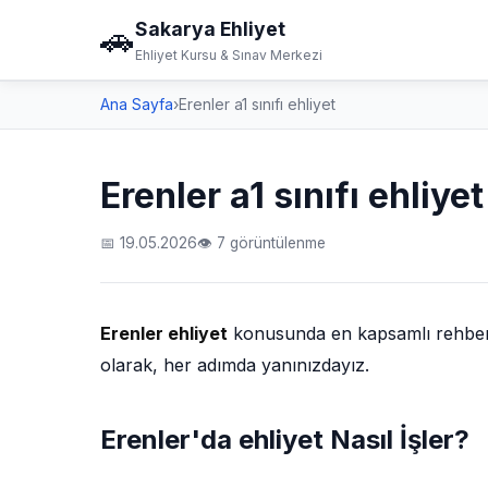
Sakarya Ehliyet
🚗
Ehliyet Kursu & Sınav Merkezi
Ana Sayfa
›
Erenler a1 sınıfı ehliyet
Erenler a1 sınıfı ehliyet
📅 19.05.2026
👁 7 görüntülenme
Erenler ehliyet
konusunda en kapsamlı rehberi s
olarak, her adımda yanınızdayız.
Erenler'da ehliyet Nasıl İşler?