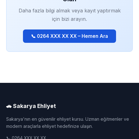
Daha fazla bilgi almak veya kayıt yaptırmak
için bizi arayın.
📞 0264 XXX XX XX – Hemen Ara
🚗 Sakarya Ehliyet
Sakarya'nın en güvenilir ehliyet kursu. Uzman eğitmenler ve
modern araçlarla ehliyet hedefinize ulaşın.
📞 0264 XXX XX XX