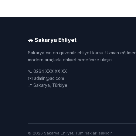
🚗 Sakarya Ehliyet
Sakarya'nın en güvenilir ehliyet kursu. Uzman eğitmen
modern araçlarla ehliyet hedefinize ulaşın.
📞 0264 XXX XX XX
✉️ admin@ad.com
📍 Sakarya, Türkiye
© 2026 Sakarya Ehliyet. Tüm hakları saklıdır.