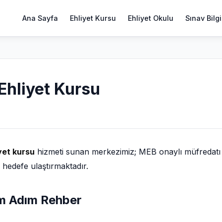
Ana Sayfa
Ehliyet Kursu
Ehliyet Okulu
Sınav Bilgi
Ehliyet Kursu
yet kursu
hizmeti sunan merkezimiz; MEB onaylı müfredatı
i hedefe ulaştırmaktadır.
ım Adım Rehber