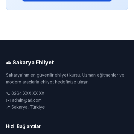
🚗 Sakarya Ehliyet
Sakarya'nın en güvenilir ehliyet kursu. Uzman eğitmenler ve
modern araçlarla ehliyet hedefinize ulaşın.
📞 0264 XXX XX XX
✉️ admin@ad.com
📍 Sakarya, Türkiye
Hızlı Bağlantılar