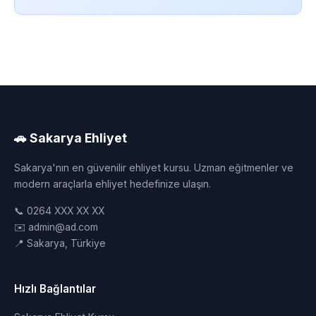
🚗 Sakarya Ehliyet
Sakarya'nın en güvenilir ehliyet kursu. Uzman eğitmenler ve
modern araçlarla ehliyet hedefinize ulaşın.
📞 0264 XXX XX XX
✉️ admin@ad.com
📍 Sakarya, Türkiye
Hızlı Bağlantılar