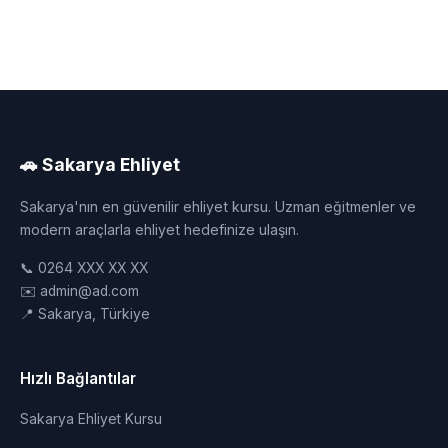
🚗 Sakarya Ehliyet
Sakarya'nın en güvenilir ehliyet kursu. Uzman eğitmenler ve
modern araçlarla ehliyet hedefinize ulaşın.
📞 0264 XXX XX XX
✉️ admin@ad.com
📍 Sakarya, Türkiye
Hızlı Bağlantılar
Sakarya Ehliyet Kursu