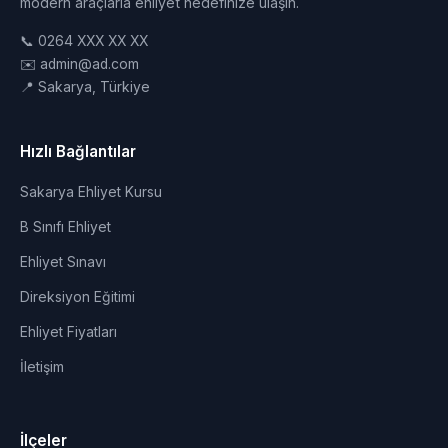
modern araçlarla ehliyet hedefinize ulaşın.
📞 0264 XXX XX XX
✉️ admin@ad.com
📍 Sakarya, Türkiye
Hızlı Bağlantılar
Sakarya Ehliyet Kursu
B Sınıfı Ehliyet
Ehliyet Sınavı
Direksiyon Eğitimi
Ehliyet Fiyatları
İletişim
İlçeler