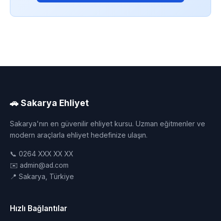
🚗 Sakarya Ehliyet
Sakarya'nın en güvenilir ehliyet kursu. Uzman eğitmenler ve
modern araçlarla ehliyet hedefinize ulaşın.
📞 0264 XXX XX XX
✉️ admin@ad.com
📍 Sakarya, Türkiye
Hızlı Bağlantılar