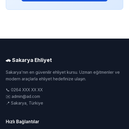
🚗 Sakarya Ehliyet
Sakarya'nın en güvenilir ehliyet kursu. Uzman eğitmenler ve
modern araçlarla ehliyet hedefinize ulaşın.
📞 0264 XXX XX XX
✉️ admin@ad.com
📍 Sakarya, Türkiye
Hızlı Bağlantılar