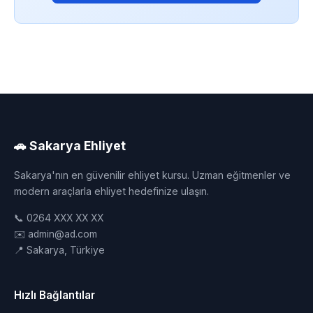
🚗 Sakarya Ehliyet
Sakarya'nın en güvenilir ehliyet kursu. Uzman eğitmenler ve
modern araçlarla ehliyet hedefinize ulaşın.
📞 0264 XXX XX XX
✉️ admin@ad.com
📍 Sakarya, Türkiye
Hızlı Bağlantılar