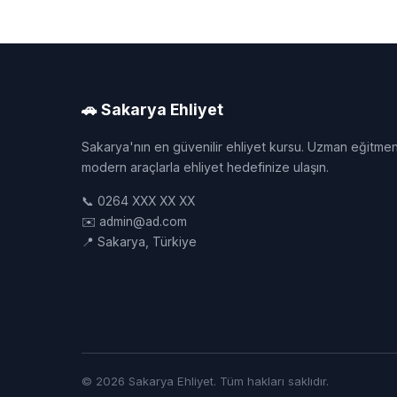
🚗 Sakarya Ehliyet
Sakarya'nın en güvenilir ehliyet kursu. Uzman eğitmen
modern araçlarla ehliyet hedefinize ulaşın.
📞 0264 XXX XX XX
✉️ admin@ad.com
📍 Sakarya, Türkiye
© 2026 Sakarya Ehliyet. Tüm hakları saklıdır.