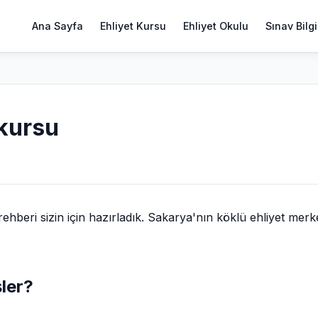
Ana Sayfa
Ehliyet Kursu
Ehliyet Okulu
Sınav Bilgi
 kursu
beri sizin için hazırladık. Sakarya'nın köklü ehliyet merk
şler?