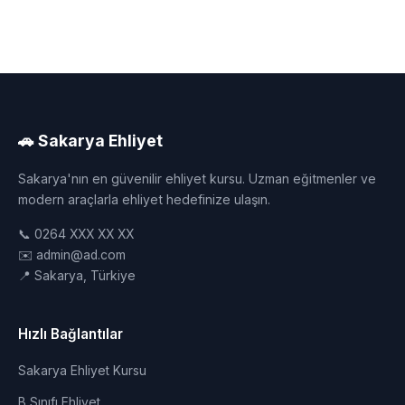
🚗 Sakarya Ehliyet
Sakarya'nın en güvenilir ehliyet kursu. Uzman eğitmenler ve
modern araçlarla ehliyet hedefinize ulaşın.
📞 0264 XXX XX XX
✉️ admin@ad.com
📍 Sakarya, Türkiye
Hızlı Bağlantılar
Sakarya Ehliyet Kursu
B Sınıfı Ehliyet