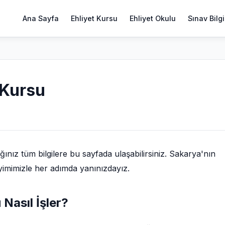
Ana Sayfa
Ehliyet Kursu
Ehliyet Okulu
Sınav Bilgi
 Kursu
nız tüm bilgilere bu sayfada ulaşabilirsiniz. Sakarya'nın
eyimimizle her adımda yanınızdayız.
 Nasıl İşler?