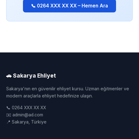
📞 0264 XXX XX XX – Hemen Ara
🚗 Sakarya Ehliyet
Sakarya'nın en güvenilir ehliyet kursu. Uzman eğitmenler ve
modern araçlarla ehliyet hedefinize ulaşın.
📞 0264 XXX XX XX
✉️ admin@ad.com
📍 Sakarya, Türkiye