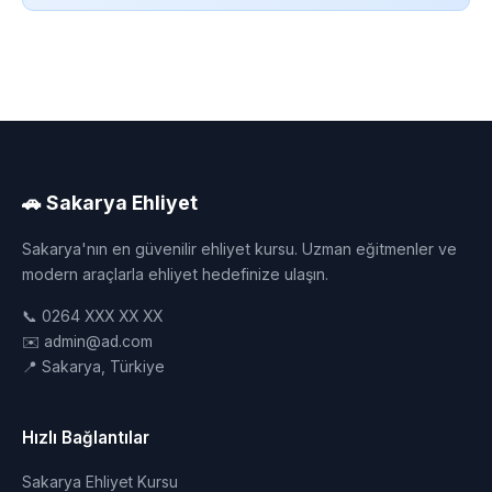
🚗 Sakarya Ehliyet
Sakarya'nın en güvenilir ehliyet kursu. Uzman eğitmenler ve
modern araçlarla ehliyet hedefinize ulaşın.
📞 0264 XXX XX XX
✉️ admin@ad.com
📍 Sakarya, Türkiye
Hızlı Bağlantılar
Sakarya Ehliyet Kursu