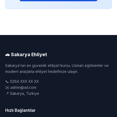
🚗 Sakarya Ehliyet
Sakarya'nın en güvenilir ehliyet kursu. Uzman eğitmenler ve
modern araçlarla ehliyet hedefinize ulaşın.
📞 0264 XXX XX XX
✉️ admin@ad.com
📍 Sakarya, Türkiye
Hızlı Bağlantılar