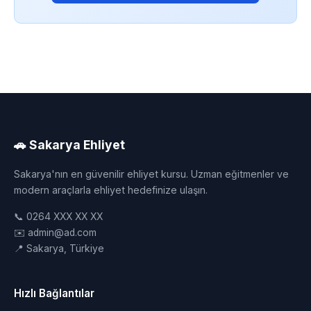
🚗 Sakarya Ehliyet
Sakarya'nın en güvenilir ehliyet kursu. Uzman eğitmenler ve
modern araçlarla ehliyet hedefinize ulaşın.
📞 0264 XXX XX XX
✉️ admin@ad.com
📍 Sakarya, Türkiye
Hızlı Bağlantılar