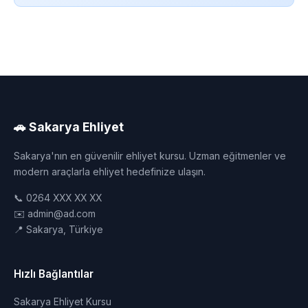
🚗 Sakarya Ehliyet
Sakarya'nın en güvenilir ehliyet kursu. Uzman eğitmenler ve
modern araçlarla ehliyet hedefinize ulaşın.
📞 0264 XXX XX XX
✉️ admin@ad.com
📍 Sakarya, Türkiye
Hızlı Bağlantılar
Sakarya Ehliyet Kursu