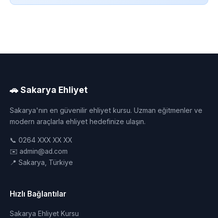
🚗 Sakarya Ehliyet
Sakarya'nın en güvenilir ehliyet kursu. Uzman eğitmenler ve
modern araçlarla ehliyet hedefinize ulaşın.
📞 0264 XXX XX XX
✉️ admin@ad.com
📍 Sakarya, Türkiye
Hızlı Bağlantılar
Sakarya Ehliyet Kursu