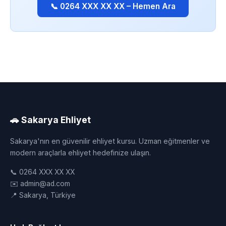
📞 0264 XXX XX XX – Hemen Ara
🚗 Sakarya Ehliyet
Sakarya'nın en güvenilir ehliyet kursu. Uzman eğitmenler ve
modern araçlarla ehliyet hedefinize ulaşın.
📞 0264 XXX XX XX
✉️ admin@ad.com
📍 Sakarya, Türkiye