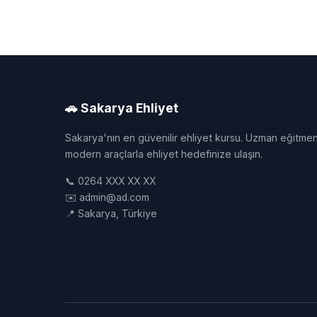
🚗 Sakarya Ehliyet
Sakarya'nın en güvenilir ehliyet kursu. Uzman eğitmen
modern araçlarla ehliyet hedefinize ulaşın.
📞 0264 XXX XX XX
✉️ admin@ad.com
📍 Sakarya, Türkiye