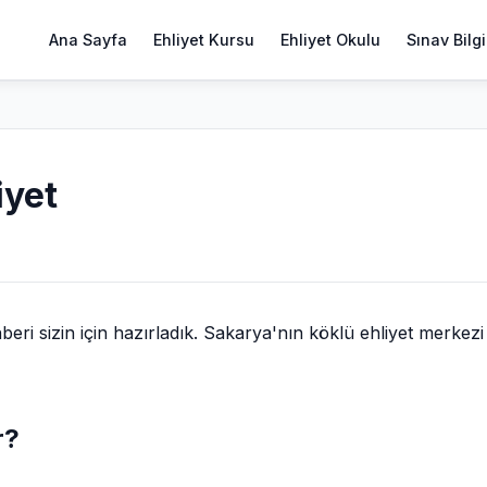
Ana Sayfa
Ehliyet Kursu
Ehliyet Okulu
Sınav Bilgi
iyet
i sizin için hazırladık. Sakarya'nın köklü ehliyet merkezi
r?