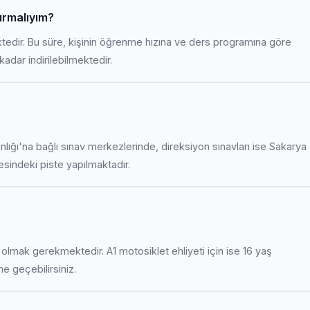
ırmalıyım?
ktedir. Bu süre, kişinin öğrenme hızına ve ders programına göre
adar indirilebilmektedir.
anlığı'na bağlı sınav merkezlerinde, direksiyon sınavları ise Sakarya
indeki piste yapılmaktadır.
uş olmak gerekmektedir. A1 motosiklet ehliyeti için ise 16 yaş
ime geçebilirsiniz.