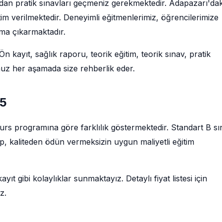
ndan pratik sınavları geçmeniz gerekmektedir. Adapazarı'dak
im verilmektedir. Deneyimli eğitmenlerimiz, öğrencilerimize
uma çıkarmaktadır.
n kayıt, sağlık raporu, teorik eğitim, teorik sınav, pratik
muz her aşamada size rehberlik eder.
25
 kurs programına göre farklılık göstermektedir. Standart B sın
up, kaliteden ödün vermeksizin uygun maliyetli eğitim
ıt gibi kolaylıklar sunmaktayız. Detaylı fiyat listesi için
z.