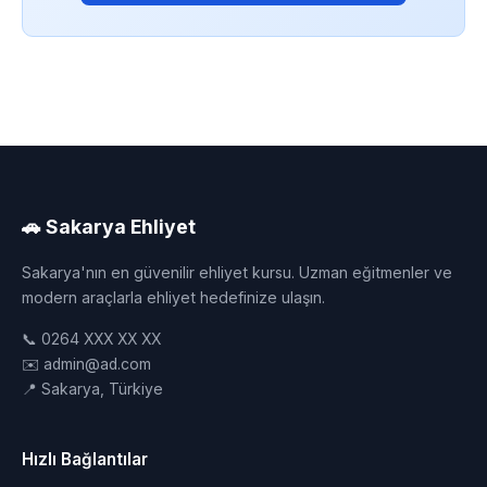
🚗 Sakarya Ehliyet
Sakarya'nın en güvenilir ehliyet kursu. Uzman eğitmenler ve
modern araçlarla ehliyet hedefinize ulaşın.
📞 0264 XXX XX XX
✉️ admin@ad.com
📍 Sakarya, Türkiye
Hızlı Bağlantılar