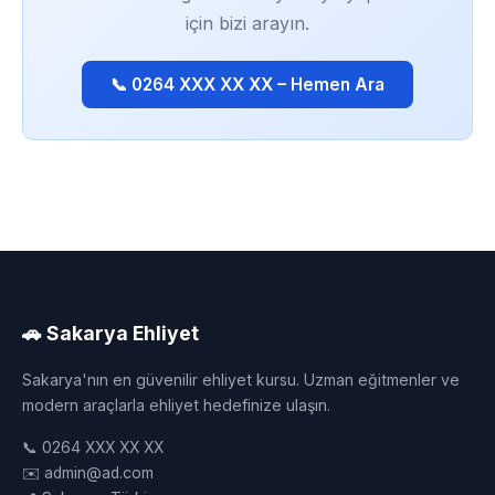
için bizi arayın.
📞 0264 XXX XX XX – Hemen Ara
🚗 Sakarya Ehliyet
Sakarya'nın en güvenilir ehliyet kursu. Uzman eğitmenler ve
modern araçlarla ehliyet hedefinize ulaşın.
📞 0264 XXX XX XX
✉️ admin@ad.com