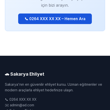
için bizi arayın.
📞 0264 XXX XX XX – Hemen Ara
🚗 Sakarya Ehliyet
Sakarya'nın en güvenilir ehliyet kursu. Uzman eğitmenler ve
modern araçlarla ehliyet hedefinize ulaşın.
📞 0264 XXX XX XX
✉️ admin@ad.com