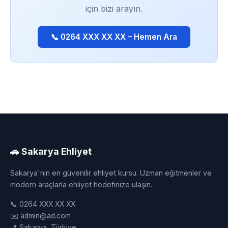
için bizi arayın.
📞 0264 XXX XX XX – Hemen Ara
🚗 Sakarya Ehliyet
Sakarya'nın en güvenilir ehliyet kursu. Uzman eğitmenler ve
modern araçlarla ehliyet hedefinize ulaşın.
📞 0264 XXX XX XX
✉️ admin@ad.com
📍 Sakarya, Türkiye