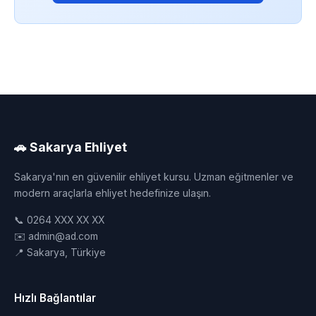
🚗 Sakarya Ehliyet
Sakarya'nın en güvenilir ehliyet kursu. Uzman eğitmenler ve
modern araçlarla ehliyet hedefinize ulaşın.
📞 0264 XXX XX XX
✉️ admin@ad.com
📍 Sakarya, Türkiye
Hızlı Bağlantılar