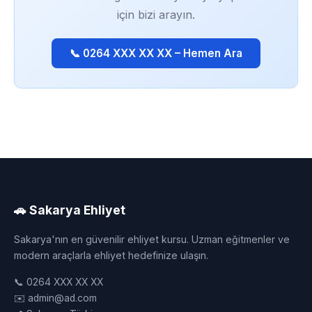
için bizi arayın.
📞 0264 XXX XX XX – Hemen Ara
🚗 Sakarya Ehliyet
Sakarya'nın en güvenilir ehliyet kursu. Uzman eğitmenler ve
modern araçlarla ehliyet hedefinize ulaşın.
📞 0264 XXX XX XX
✉️ admin@ad.com