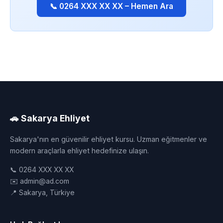
📞 0264 XXX XX XX – Hemen Ara
🚗 Sakarya Ehliyet
Sakarya'nın en güvenilir ehliyet kursu. Uzman eğitmenler ve
modern araçlarla ehliyet hedefinize ulaşın.
📞 0264 XXX XX XX
✉️ admin@ad.com
📍 Sakarya, Türkiye