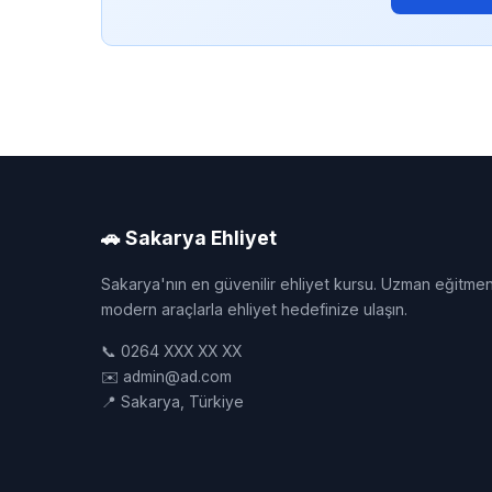
🚗 Sakarya Ehliyet
Sakarya'nın en güvenilir ehliyet kursu. Uzman eğitmen
modern araçlarla ehliyet hedefinize ulaşın.
📞 0264 XXX XX XX
✉️ admin@ad.com
📍 Sakarya, Türkiye