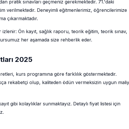
ndan pratik sınavları geçmeniz gerekmektedir. 71.'daki
im verilmektedir. Deneyimli eğitmenlerimiz, öğrencilerimize
uma çıkarmaktadır.
 izlenir: Ön kayıt, sağlık raporu, teorik eğitim, teorik sınav,
. Kursumuz her aşamada size rehberlik eder.
atları 2025
ücretleri, kurs programına göre farklılık göstermektedir.
dukça rekabetçi olup, kaliteden ödün vermeksizin uygun maliye
ıt gibi kolaylıklar sunmaktayız. Detaylı fiyat listesi için
z.