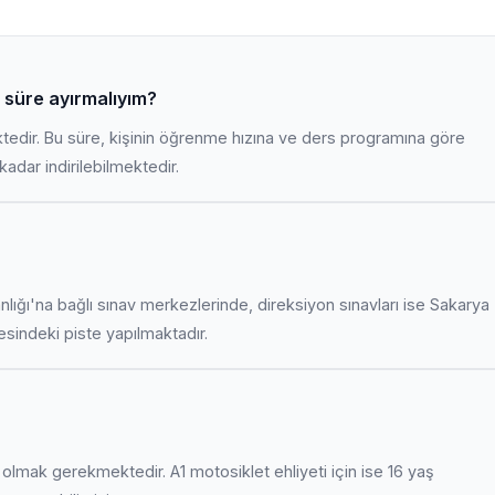
r süre ayırmalıyım?
ktedir. Bu süre, kişinin öğrenme hızına ve ders programına göre
adar indirilebilmektedir.
anlığı'na bağlı sınav merkezlerinde, direksiyon sınavları ise Sakarya
indeki piste yapılmaktadır.
uş olmak gerekmektedir. A1 motosiklet ehliyeti için ise 16 yaş