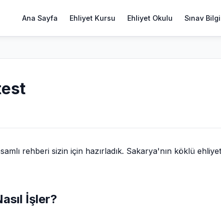
Ana Sayfa
Ehliyet Kursu
Ehliyet Okulu
Sınav Bilgi
test
lı rehberi sizin için hazırladık. Sakarya'nın köklü ehliye
asıl İşler?