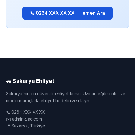
📞 0264 XXX XX XX – Hemen Ara
🚗 Sakarya Ehliyet
Sakarya'nın en güvenilir ehliyet kursu. Uzman eğitmenler ve
modern araçlarla ehliyet hedefinize ulaşın.
📞 0264 XXX XX XX
✉️ admin@ad.com
📍 Sakarya, Türkiye