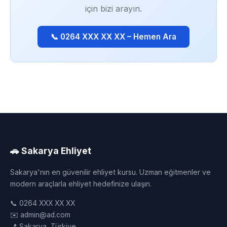
için bizi arayın.
📞 0264 XXX XX XX – Hemen Ara
🚗 Sakarya Ehliyet
Sakarya'nın en güvenilir ehliyet kursu. Uzman eğitmenler ve
modern araçlarla ehliyet hedefinize ulaşın.
📞 0264 XXX XX XX
✉️ admin@ad.com
📍 Sakarya, Türkiye