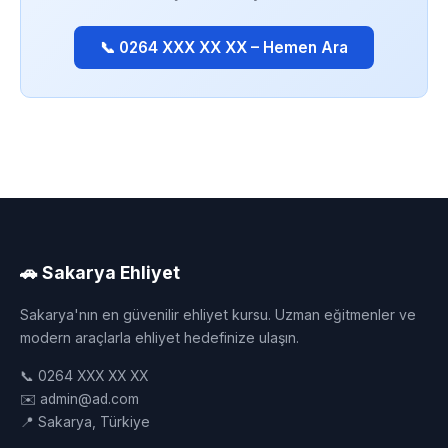
📞 0264 XXX XX XX – Hemen Ara
🚗 Sakarya Ehliyet
Sakarya'nın en güvenilir ehliyet kursu. Uzman eğitmenler ve
modern araçlarla ehliyet hedefinize ulaşın.
📞 0264 XXX XX XX
✉️ admin@ad.com
📍 Sakarya, Türkiye