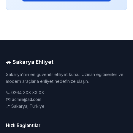
🚗 Sakarya Ehliyet
Sakarya'nın en güvenilir ehliyet kursu. Uzman eğitmenler ve
modern araçlarla ehliyet hedefinize ulaşın.
📞 0264 XXX XX XX
✉️ admin@ad.com
📍 Sakarya, Türkiye
Hızlı Bağlantılar