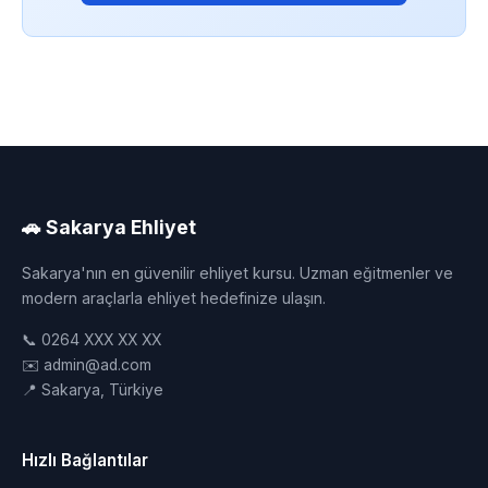
🚗 Sakarya Ehliyet
Sakarya'nın en güvenilir ehliyet kursu. Uzman eğitmenler ve
modern araçlarla ehliyet hedefinize ulaşın.
📞 0264 XXX XX XX
✉️ admin@ad.com
📍 Sakarya, Türkiye
Hızlı Bağlantılar