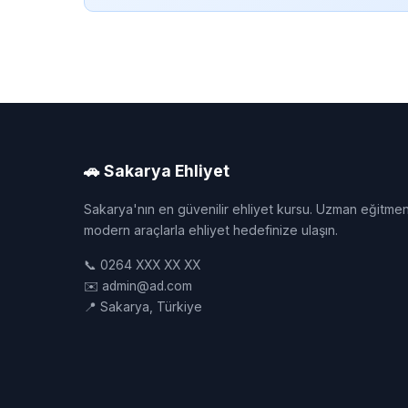
🚗 Sakarya Ehliyet
Sakarya'nın en güvenilir ehliyet kursu. Uzman eğitmen
modern araçlarla ehliyet hedefinize ulaşın.
📞 0264 XXX XX XX
✉️ admin@ad.com
📍 Sakarya, Türkiye