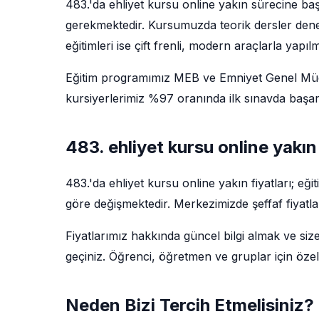
483.'da ehliyet kursu online yakın sürecine ba
gerekmektedir. Kursumuzda teorik dersler deney
eğitimleri ise çift frenli, modern araçlarla yapıl
Eğitim programımız MEB ve Emniyet Genel Müdü
kursiyerlerimiz %97 oranında ilk sınavda başarı
483. ehliyet kursu online yakın
483.'da ehliyet kursu online yakın fiyatları; e
göre değişmektedir. Merkezimizde şeffaf fiyatla
Fiyatlarımız hakkında güncel bilgi almak ve siz
geçiniz. Öğrenci, öğretmen ve gruplar için özel
Neden Bizi Tercih Etmelisiniz?