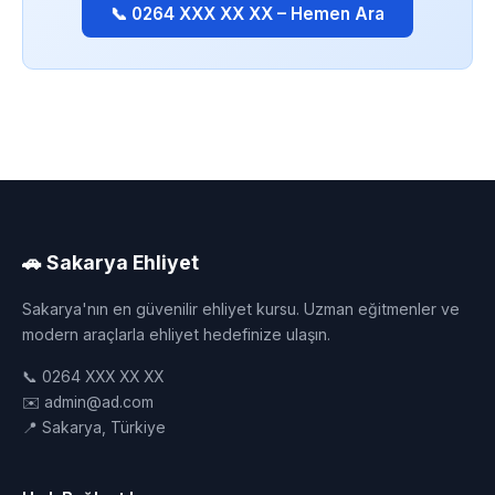
📞 0264 XXX XX XX – Hemen Ara
🚗 Sakarya Ehliyet
Sakarya'nın en güvenilir ehliyet kursu. Uzman eğitmenler ve
modern araçlarla ehliyet hedefinize ulaşın.
📞 0264 XXX XX XX
✉️ admin@ad.com
📍 Sakarya, Türkiye